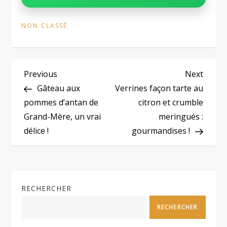
NON CLASSÉ
N
Previous
Next
Previous
Next
Post
Post
Gâteau aux
Verrines façon tarte au
a
pommes d’antan de
citron et crumble
Grand-Mère, un vrai
meringués :
v
délice !
gourmandises !
i
g
RECHERCHER
a
RECHERCHER
t