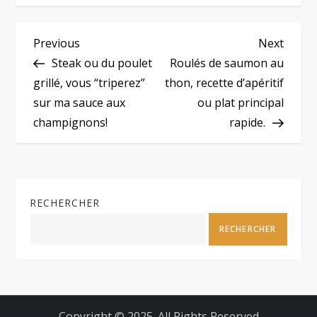
N
Previous
Next
Previous
Next
Post
Post
Steak ou du poulet
Roulés de saumon au
a
grillé, vous “triperez”
thon, recette d’apéritif
sur ma sauce aux
ou plat principal
v
champignons!
rapide.
i
g
RECHERCHER
a
RECHERCHER
t
i
o
Copyright © 2025. All Rights Reserved