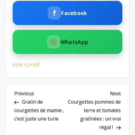
f
Facebook
WhatsApp
NON CLASSÉ
N
Previous
Next
Previous
Next
Post
Post
Gratin de
Courgettes pommes de
a
courgettes de mamie ,
terre et tomates
c’est juste une turie
gratinées : un vrai
v
régal !