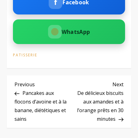
f
Facebook
WhatsApp
PATISSERIE
N
Previous
Next
Previous
Next
Post
Post
Pancakes aux
De délicieux biscuits
a
flocons d’avoine et à la
aux amandes et à
banane, diététiques et
l’orange prêts en 30
v
sains
minutes
i