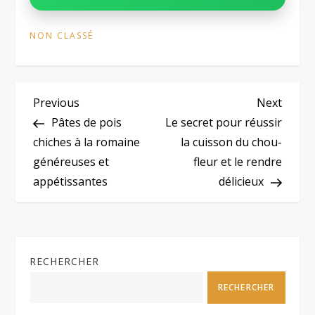
NON CLASSÉ
N
Previous
Next
Previous
Next
Post
Post
Pâtes de pois
Le secret pour réussir
a
chiches à la romaine
la cuisson du chou-
généreuses et
fleur et le rendre
v
appétissantes
délicieux
i
g
RECHERCHER
a
RECHERCHER
t