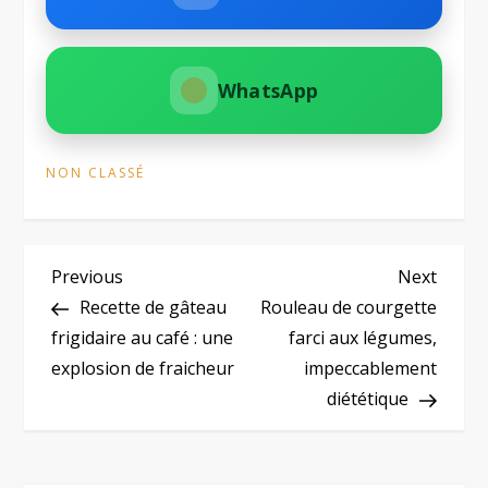
WhatsApp
NON CLASSÉ
N
Previous
Next
Previous
Next
Post
Post
Recette de gâteau
Rouleau de courgette
a
frigidaire au café : une
farci aux légumes,
explosion de fraicheur
impeccablement
v
diététique
i