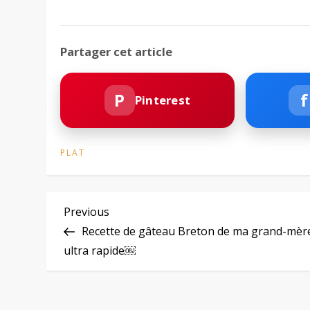
Partager cet article
P
f
Pinterest
PLAT
N
Previous
Previous
Post
Recette de gâteau Breton de ma grand-mèr
a
ultra rapide￼
v