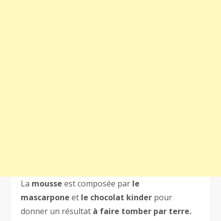
La
mousse
est composée par
le
mascarpone
et
le chocolat kinder
pour
donner un résultat
à faire tomber par terre.