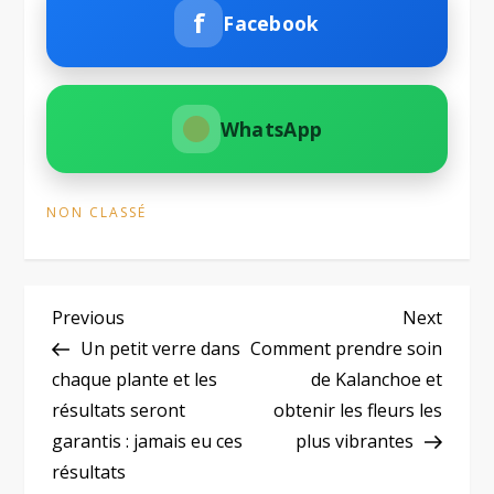
f
Facebook
WhatsApp
NON CLASSÉ
N
Previous
Next
Previous
Next
Post
Post
Un petit verre dans
Comment prendre soin
a
chaque plante et les
de Kalanchoe et
résultats seront
obtenir les fleurs les
v
garantis : jamais eu ces
plus vibrantes
i
résultats