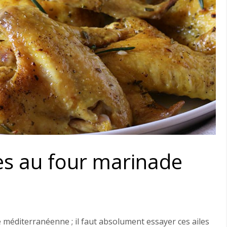
tes au four marinade
 méditerranéenne ; il faut absolument essayer ces ailes