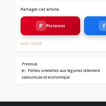
Partager cet article
P
f
Pinterest
NON CLASSÉ
N
Previous
Previous
Post
Petites omelettes aux légumes tellement
a
savoureuse et économique
v
i