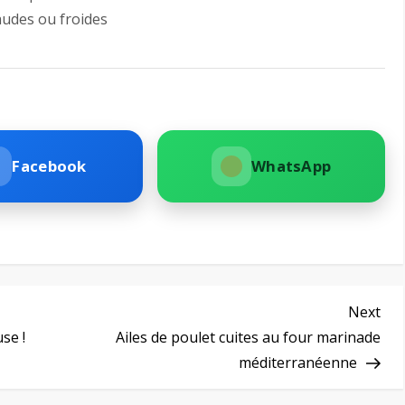
audes ou froides
Facebook
WhatsApp
Nex
Next
Pos
se !
Ailes de poulet cuites au four marinade
méditerranéenne