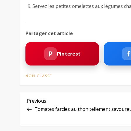
Servez les petites omelettes aux légumes ch
Partager cet article
P
f
Pinterest
NON CLASSÉ
N
Previous
Previous
Post
Tomates farcies au thon tellement savoureu
a
v