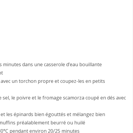
s minutes dans une casserole d’eau bouillante
nt
n avec un torchon propre et coupez-les en petits
le sel, le poivre et le fromage scamorza coupé en dés avec
 et les épinards bien égouttés et mélangez bien
muffins préalablement beurré ou huilé
180°C pendant environ 20/25 minutes