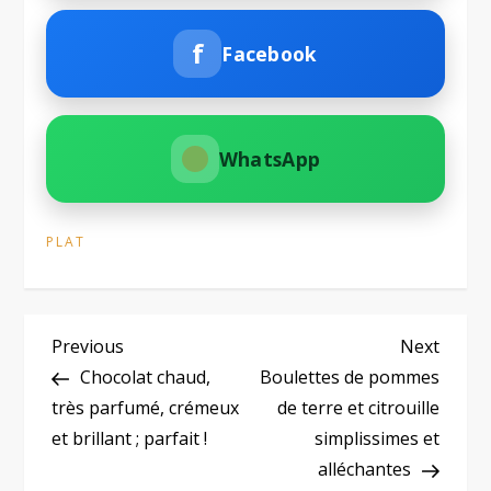
f
Facebook
WhatsApp
PLAT
N
Previous
Next
Previous
Next
Post
Post
Chocolat chaud,
Boulettes de pommes
a
très parfumé, crémeux
de terre et citrouille
et brillant ; parfait !
simplissimes et
v
alléchantes