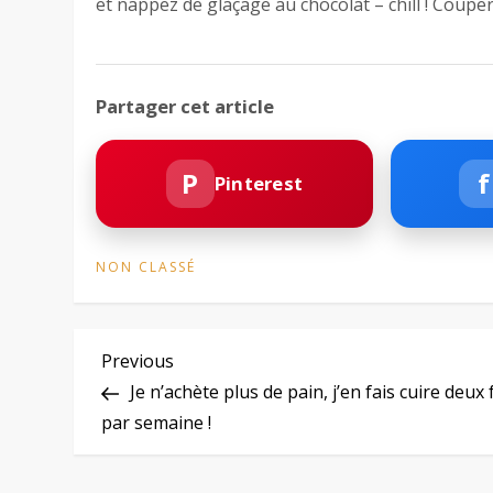
et nappez de glaçage au chocolat – chill ! Coup
Partager cet article
P
f
Pinterest
NON CLASSÉ
N
Previous
Previous
Post
Je n’achète plus de pain, j’en fais cuire deux 
a
par semaine !
v