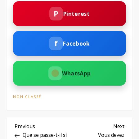
P
Pinterest
f
Facebook
WhatsApp
NON CLASSÉ
N
Previous
Next
Previous
Next
Post
Post
Que se passe-t-il si
Vous devez