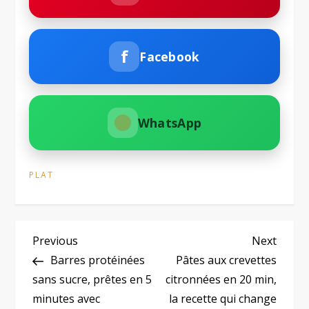
f
Facebook
WhatsApp
PLAT
N
Previous
Next
Previous
Next
Post
Post
Barres protéinées
Pâtes aux crevettes
a
sans sucre, prêtes en 5
citronnées en 20 min,
minutes avec
la recette qui change