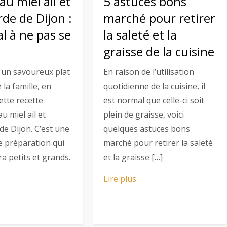
au miel ail et
5 astuces bons
de de Dijon :
marché pour retirer
l à ne pas se
la saleté et la
graisse de la cuisine
 un savoureux plat
En raison de l’utilisation
 la famille, en
quotidienne de la cuisine, il
ette recette
est normal que celle-ci soit
u miel ail et
plein de graisse, voici
e Dijon. C’est une
quelques astuces bons
e préparation qui
marché pour retirer la saleté
a petits et grands.
et la graisse […]
Lire plus