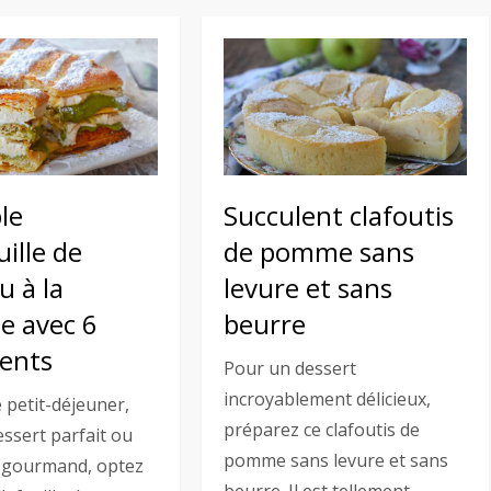
le
Succulent clafoutis
uille de
de pomme sans
u à la
levure et sans
e avec 6
beurre
ients
Pour un dessert
incroyablement délicieux,
 petit-déjeuner,
préparez ce clafoutis de
ssert parfait ou
pomme sans levure et sans
 gourmand, optez
beurre. Il est tellement