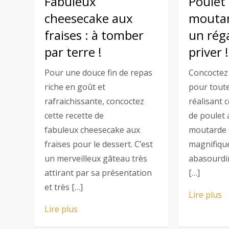
Fabuleux
Poulet 
cheesecake aux
moutar
fraises : à tomber
un réga
par terre !
priver !
Pour une douce fin de repas
Concoctez
riche en goût et
pour toute
rafraichissante, concoctez
réalisant c
cette recette de
de poulet a
fabuleux cheesecake aux
moutarde d
fraises pour le dessert. C’est
magnifiqu
un merveilleux gâteau très
abasourdir
attirant par sa présentation
[…]
et très […]
Lire plus
Lire plus