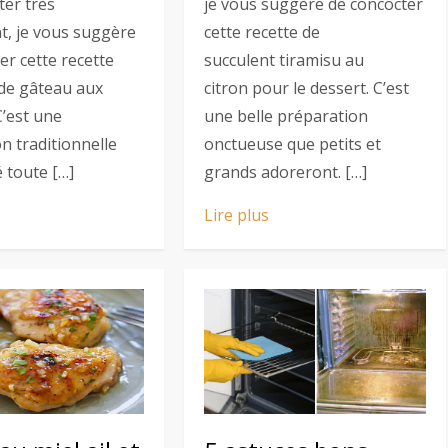
ter très
je vous suggère de concocter
nt, je vous suggère
cette recette de
er cette recette
succulent tiramisu au
ide gâteau aux
citron pour le dessert. C’est
’est une
une belle préparation
n traditionnelle
onctueuse que petits et
é toute […]
grands adoreront. […]
Lire plus