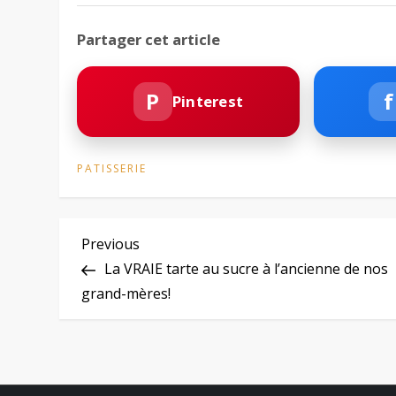
Partager cet article
P
f
Pinterest
PATISSERIE
N
Previous
Previous
Post
La VRAIE tarte au sucre à l’ancienne de nos
a
grand-mères!
v
i