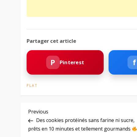
Partager cet article
P
f
Pinterest
PLAT
N
Previous
Previous
Post
Des cookies protéinés sans farine ni sucre,
a
prêts en 10 minutes et tellement gourmands